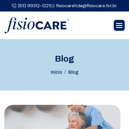
(83) 99312-1221
fisiocareltda@fisiocare.fst.br
B
l
o
g
Início
Blog